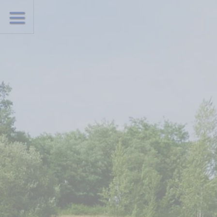
EARL du Petit Villiers
Le domaine de
Etang du petit villiers
pêche
Etang le Fossé Boué
Etang de Varennes
Carpodrome
Actus Domaine de
Pêche